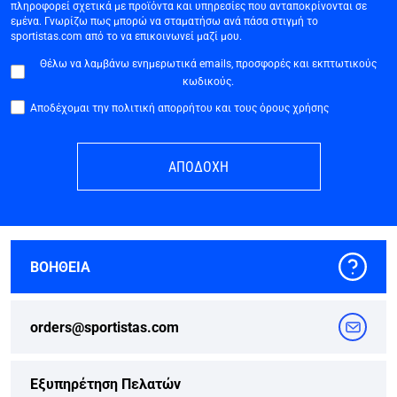
πληροφορεί σχετικά με προϊόντα και υπηρεσίες που ανταποκρίνονται σε
εμένα. Γνωρίζω πως μπορώ να σταματήσω ανά πάσα στιγμή το
sportistas.com από το να επικοινωνεί μαζί μου.
Θέλω να λαμβάνω ενημερωτικά emails, προσφορές και εκπτωτικούς
κωδικούς.
Αποδέχομαι την πολιτική απορρήτου και τους όρους χρήσης
ΑΠΟΔΟΧΗ
ΒΟΗΘΕΙΑ
orders@sportistas.com
Εξυπηρέτηση Πελατών