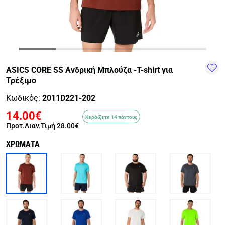
TRAIL-
WALKING
TRAINING-
WATER
HIKING
GYM
SPORTS
ASICS CORE SS Ανδρική Μπλούζα -T-shirt για
Τρέξιμο
Κωδικός:
2011D221-202
14.00€
Κερδίζετε 14 πόντους
Προτ.Λιαν.Τιμή
28.00€
ΧΡΩΜΑΤΑ