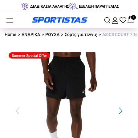
ΔΙΑΔΙΚΑΣΙΑ ΑΛΛΑΓΗΣ
ΕΞΕΛΙΞΗ ΠΑΡΑΓΓΕΛΙΑΣ
0
Home
ΑΝΔΡΙΚΑ
ΡΟΥΧΑ
Σόρτς για τέννις
ASICS COURT 7IN 
Summer Special Offer