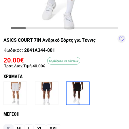
TRAIL-
WALKING
TRAINING-
WATER
HIKING
GYM
SPORTS
ASICS COURT 7IN Ανδρικό Σόρτς για Τέννις
Κωδικός:
2041A344-001
20.00€
Κερδίζετε 20 πόντους
Προτ.Λιαν.Τιμή
40.00€
ΧΡΩΜΑΤΑ
ΜΕΓΕΘΗ
S
M
L
XL
XXL