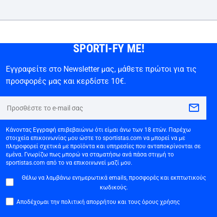
SPORTI-FY ME!
Εγγραφείτε στο Newsletter μας, μάθετε πρώτοι για τις
προσφορές μας και κερδίστε 10€.
Κάνοντας Εγγραφή επιβεβαιώνω ότι είμαι άνω των 18 ετών. Παρέχω
στοιχεία επικοινωνίας μου ώστε το sportistas.com να μπορεί να με
πληροφορεί σχετικά με προϊόντα και υπηρεσίες που ανταποκρίνονται σε
εμένα. Γνωρίζω πως μπορώ να σταματήσω ανά πάσα στιγμή το
sportistas.com από το να επικοινωνεί μαζί μου.
Θέλω να λαμβάνω ενημερωτικά emails, προσφορές και εκπτωτικούς
κωδικούς.
Αποδέχομαι την πολιτική απορρήτου και τους όρους χρήσης