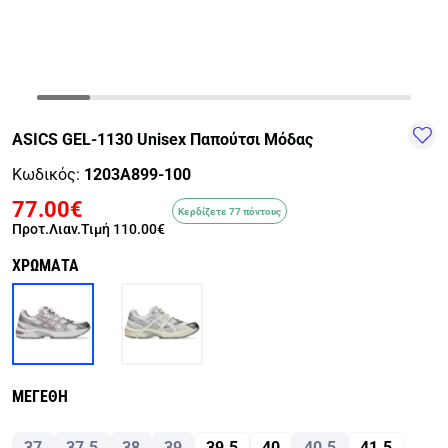
TRAIL-
WALKING
TRAINING-
WATER
HIKING
GYM
SPORTS
ASICS GEL-1130 Unisex Παπούτσι Μόδας
Κωδικός:
1203A899-100
77.00€
Κερδίζετε 77 πόντους
Προτ.Λιαν.Τιμή
110.00€
ΧΡΩΜΑΤΑ
ΜΕΓΕΘΗ
37
37.5
38
39
39.5
40
40.5
41.5