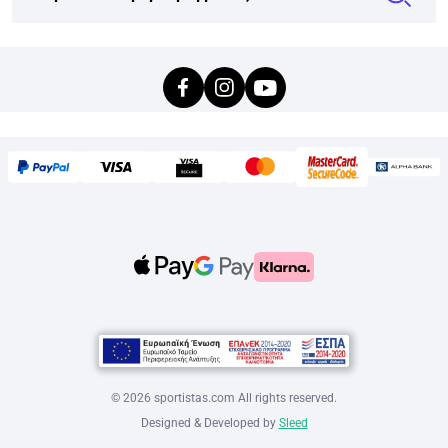
©
2026
sportistas.com All rights reserved.
Designed & Developed by
Sleed