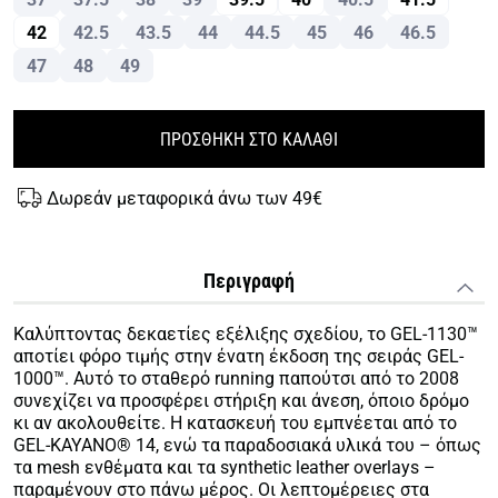
42
42.5
43.5
44
44.5
45
46
46.5
47
48
49
ΠΡΟΣΘΗΚΗ ΣΤΟ ΚΑΛΑΘΙ
Δωρεάν μεταφορικά άνω των 49€
Περιγραφή
Καλύπτοντας δεκαετίες εξέλιξης σχεδίου, το GEL-1130™
αποτίει φόρο τιμής στην ένατη έκδοση της σειράς GEL-
1000™. Αυτό το σταθερό running παπούτσι από το 2008
συνεχίζει να προσφέρει στήριξη και άνεση, όποιο δρόμο
κι αν ακολουθείτε. Η κατασκευή του εμπνέεται από το
GEL-KAYANO® 14, ενώ τα παραδοσιακά υλικά του – όπως
τα mesh ενθέματα και τα synthetic leather overlays –
παραμένουν στο πάνω μέρος. Οι λεπτομέρειες στα