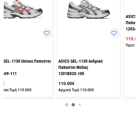
ASICS GEL-CUMULUS 16 Unisex
Παπούτσι Μόδας
1203A887-100
115.50€
Προτ.Λιαν.Τιμή
165.00€
ASICS GEL-1130 Ανδρικό
Παπούτσι Μόδας
1201B020-100
110.00€
Αρχική Τιμή
110.00€