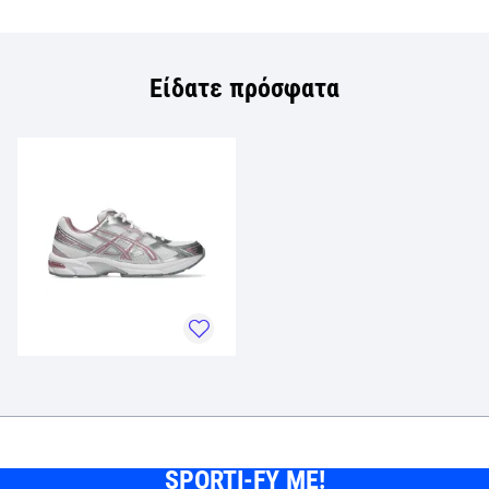
Είδατε πρόσφατα
SPORTI-FY ME!