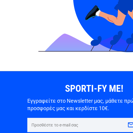
SPORTI-FY ME!
Εγγραφείτε στο Newsletter μας, μάθετε πρώ
προσφορές μας και κερδίστε 10€.