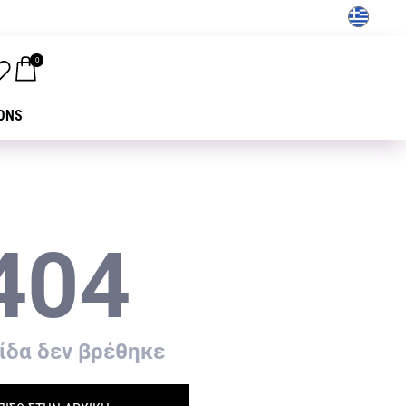
GR
0
ONS
404
ίδα δεν βρέθηκε