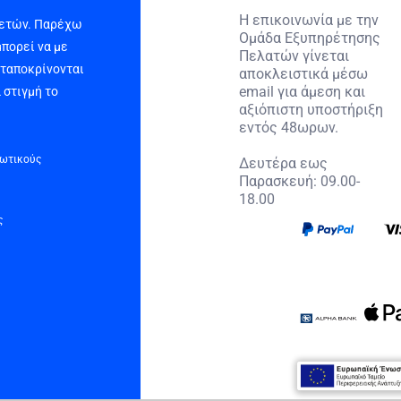
Η επικοινωνία με την
 ετών. Παρέχω
Ομάδα Εξυπηρέτησης
μπορεί να με
Πελατών γίνεται
νταποκρίνονται
αποκλειστικά μέσω
email για άμεση και
 στιγμή το
αξιόπιστη υποστήριξη
εντός 48ωρων.
τωτικούς
Δευτέρα εως
Παρασκευή: 09.00-
18.00
ς