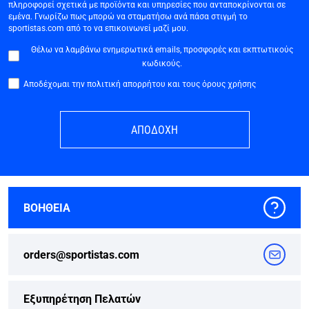
πληροφορεί σχετικά με προϊόντα και υπηρεσίες που ανταποκρίνονται σε
εμένα. Γνωρίζω πως μπορώ να σταματήσω ανά πάσα στιγμή το
sportistas.com από το να επικοινωνεί μαζί μου.
Θέλω να λαμβάνω ενημερωτικά emails, προσφορές και εκπτωτικούς
κωδικούς.
Αποδέχομαι την πολιτική απορρήτου και τους όρους χρήσης
ΑΠΟΔΟΧΗ
ΒΟΗΘΕΙΑ
orders@sportistas.com
Εξυπηρέτηση Πελατών