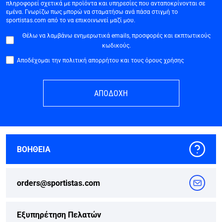
πληροφορεί σχετικά με προϊόντα και υπηρεσίες που ανταποκρίνονται σε
εμένα. Γνωρίζω πως μπορώ να σταματήσω ανά πάσα στιγμή το
sportistas.com από το να επικοινωνεί μαζί μου.
Θέλω να λαμβάνω ενημερωτικά emails, προσφορές και εκπτωτικούς
κωδικούς.
Αποδέχομαι την πολιτική απορρήτου και τους όρους χρήσης
ΑΠΟΔΟΧΗ
ΒΟΗΘΕΙΑ
orders@sportistas.com
Εξυπηρέτηση Πελατών