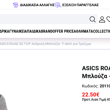
ΔΙΑΔΙΚΑΣΙΑ ΑΛΛΑΓΗΣ
ΕΞΕΛΙΞΗ ΠΑΡΑΓΓΕΛΙΑΣ
ΔΡΙΚΑ
ΓΥΝΑΙΚΕΙΑ
ΠΑΙΔΙΚΑ
BRAND
OFFER PRICE
ΑΘΛΗΜΑΤΑ
COLLECTI
ASICS ROAD SS TOP Ανδρική Μπλούζα -T-shirt για Τρέξιμο
ASICS RO
Μπλούζα -
Κωδικός:
2011
22.50€
Προτ.Λιαν.Τιμή
4