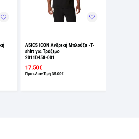
κή
ASICS ICON Ανδρική Μπλούζα -T-
ASICS ICON 
shirt για Τρέξιμο
shirt για Τρ
2011D458-001
2011D458-0
17.50€
17.50€
Προτ.Λιαν.Τιμή
35.00€
Προτ.Λιαν.Τιμ