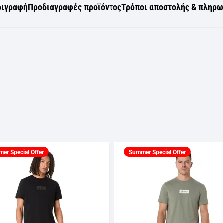
ριγραφή
Προδιαγραφές προϊόντος
Τρόποι αποστολής & πληρ
er Special Offer
Summer Special Offer