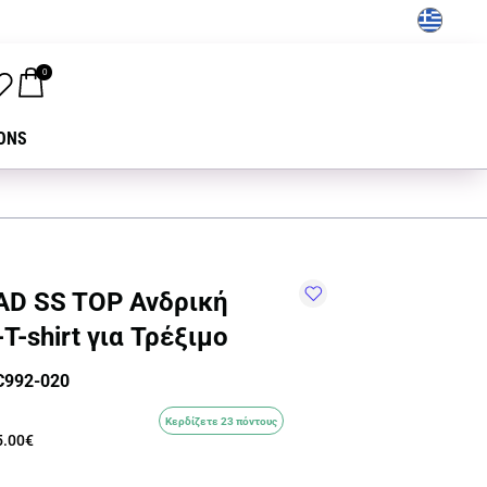
GR
0
ONS
AD SS TOP Ανδρική
T-shirt για Τρέξιμο
C992-020
Κερδίζετε 23 πόντους
5.00€