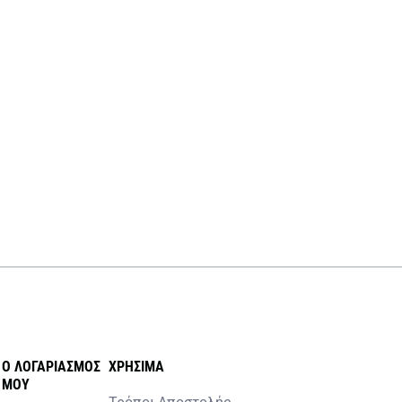
O ΛΟΓΑΡΙΑΣΜOΣ
ΧΡHΣΙΜΑ
MOY
Τρόποι Αποστολής