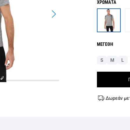
ΧΡΩΜΑΤΑ
ΜΕΓΕΘΗ
S
M
L
Δωρεάν με