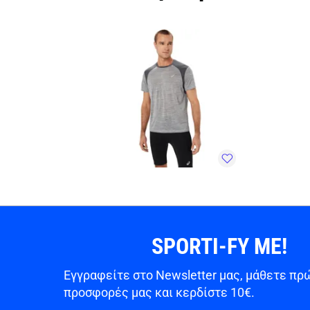
SPORTI-FY ME!
Εγγραφείτε στο Newsletter μας, μάθετε πρώ
προσφορές μας και κερδίστε 10€.