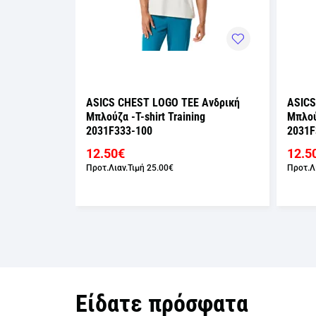
 Ανδρική
ASICS CHEST LOGO TEE Ανδρική
ASICS
g
Μπλούζα -T-shirt Training
Μπλούζ
2031F333-100
2031F
12.50€
12.5
Προτ.Λιαν.Τιμή
25.00€
Προτ.Λ
Είδατε πρόσφατα