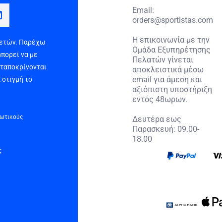
Email:
orders@sportistas.com
Η επικοινωνία με την
 ετών. Παρέχω
Ομάδα Εξυπηρέτησης
μπορεί να με
Πελατών γίνεται
νταποκρίνονται
αποκλειστικά μέσω
email για άμεση και
 στιγμή το
αξιόπιστη υποστήριξη
εντός 48ωρων.
τωτικούς
Δευτέρα εως
Παρασκευή: 09.00-
18.00
ς