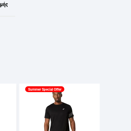
ωμής
Summer Special Offer
Summer Spec