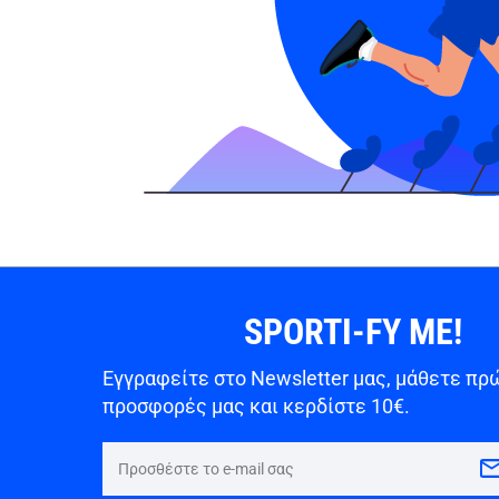
SPORTI-FY ME!
Εγγραφείτε στο Newsletter μας, μάθετε πρώ
προσφορές μας και κερδίστε 10€.