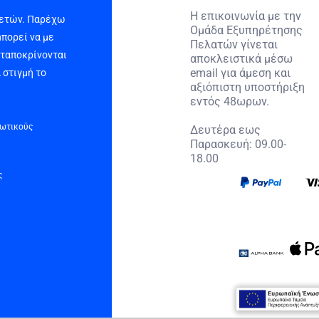
Η επικοινωνία με την
 ετών. Παρέχω
Ομάδα Εξυπηρέτησης
μπορεί να με
Πελατών γίνεται
νταποκρίνονται
αποκλειστικά μέσω
email για άμεση και
 στιγμή το
αξιόπιστη υποστήριξη
εντός 48ωρων.
τωτικούς
Δευτέρα εως
Παρασκευή: 09.00-
18.00
ς