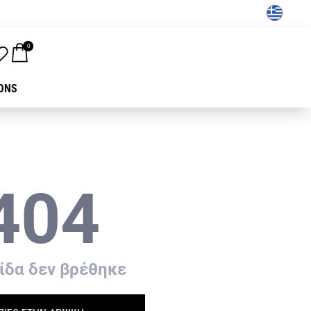
GR
0
ONS
404
ίδα δεν βρέθηκε