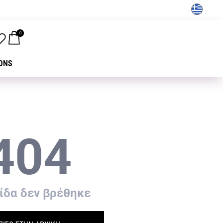
GR
0
ONS
404
ίδα δεν βρέθηκε