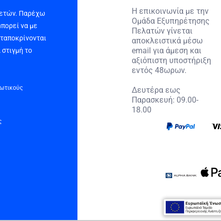
Η επικοινωνία με την
 ετών. Παρέχω
Ομάδα Εξυπηρέτησης
μπορεί να με
Πελατών γίνεται
νταποκρίνονται
αποκλειστικά μέσω
email για άμεση και
 στιγμή το
αξιόπιστη υποστήριξη
εντός 48ωρων.
τωτικούς
Δευτέρα εως
Παρασκευή: 09.00-
18.00
ς