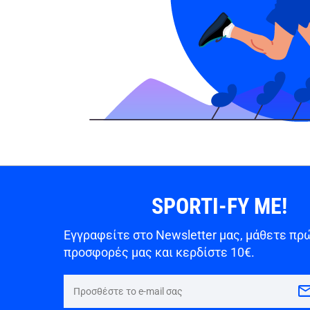
SPORTI-FY ME!
Εγγραφείτε στο Newsletter μας, μάθετε πρώ
προσφορές μας και κερδίστε 10€.