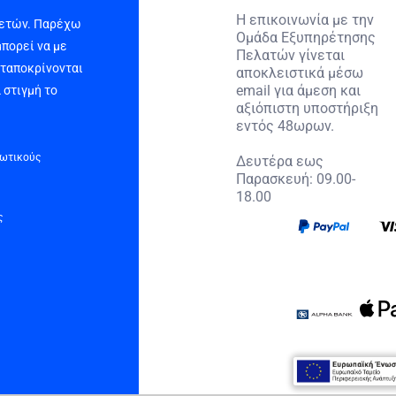
Η επικοινωνία με την
 ετών. Παρέχω
Ομάδα Εξυπηρέτησης
μπορεί να με
Πελατών γίνεται
νταποκρίνονται
αποκλειστικά μέσω
email για άμεση και
 στιγμή το
αξιόπιστη υποστήριξη
εντός 48ωρων.
τωτικούς
Δευτέρα εως
Παρασκευή: 09.00-
18.00
ς