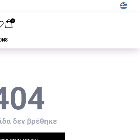
GR
0
ONS
404
ίδα δεν βρέθηκε