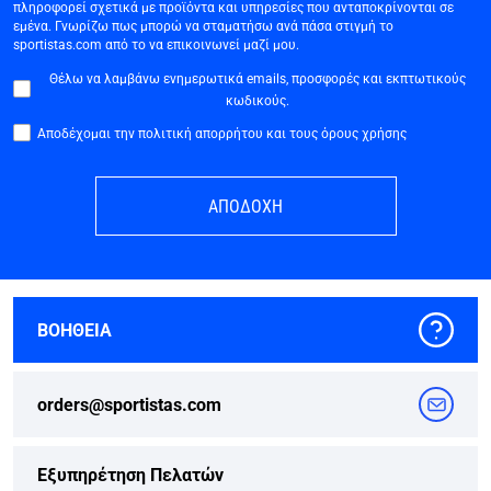
πληροφορεί σχετικά με προϊόντα και υπηρεσίες που ανταποκρίνονται σε
εμένα. Γνωρίζω πως μπορώ να σταματήσω ανά πάσα στιγμή το
sportistas.com από το να επικοινωνεί μαζί μου.
Θέλω να λαμβάνω ενημερωτικά emails, προσφορές και εκπτωτικούς
κωδικούς.
Αποδέχομαι την πολιτική απορρήτου και τους όρους χρήσης
ΑΠΟΔΟΧΗ
ΒΟΗΘΕΙΑ
orders@sportistas.com
Εξυπηρέτηση Πελατών