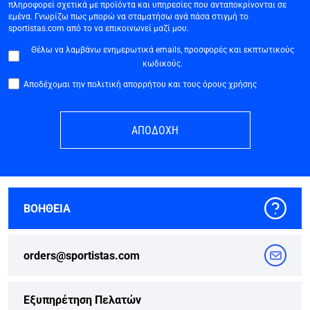
πληροφορεί σχετικά με προϊόντα και υπηρεσίες που ανταποκρίνονται σε
εμένα. Γνωρίζω πως μπορώ να σταματήσω ανά πάσα στιγμή το
sportistas.com από το να επικοινωνεί μαζί μου.
Θέλω να λαμβάνω ενημερωτικά emails, προσφορές και εκπτωτικούς
κωδικούς.
Αποδέχομαι την πολιτική απορρήτου και τους όρους χρήσης
ΑΠΟΔΟΧΗ
ΒΟΗΘΕΙΑ
orders@sportistas.com
Εξυπηρέτηση Πελατών