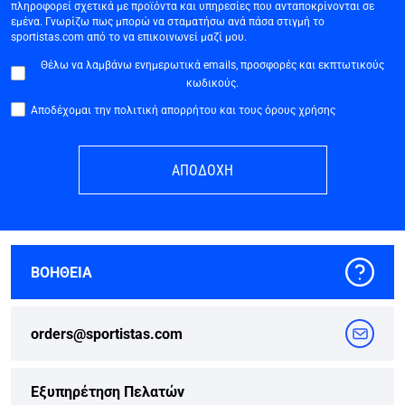
πληροφορεί σχετικά με προϊόντα και υπηρεσίες που ανταποκρίνονται σε
εμένα. Γνωρίζω πως μπορώ να σταματήσω ανά πάσα στιγμή το
sportistas.com από το να επικοινωνεί μαζί μου.
Θέλω να λαμβάνω ενημερωτικά emails, προσφορές και εκπτωτικούς
κωδικούς.
Αποδέχομαι την πολιτική απορρήτου και τους όρους χρήσης
ΑΠΟΔΟΧΗ
ΒΟΗΘΕΙΑ
orders@sportistas.com
Εξυπηρέτηση Πελατών