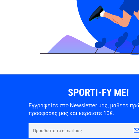
SPORTI-FY ME!
Εγγραφείτε στο Newsletter μας, μάθετε πρώ
προσφορές μας και κερδίστε 10€.