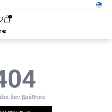
GR
0
ONS
404
ίδα δεν βρέθηκε