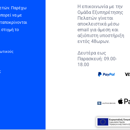
Η επικοινωνία με την
 ετών. Παρέχω
Ομάδα Εξυπηρέτησης
μπορεί να με
Πελατών γίνεται
νταποκρίνονται
αποκλειστικά μέσω
email για άμεση και
 στιγμή το
αξιόπιστη υποστήριξη
εντός 48ωρων.
τωτικούς
Δευτέρα εως
Παρασκευή: 09.00-
18.00
ς