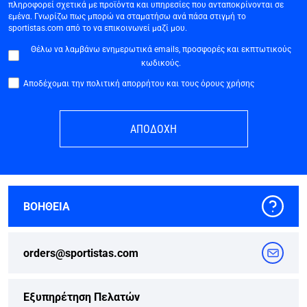
πληροφορεί σχετικά με προϊόντα και υπηρεσίες που ανταποκρίνονται σε
εμένα. Γνωρίζω πως μπορώ να σταματήσω ανά πάσα στιγμή το
sportistas.com από το να επικοινωνεί μαζί μου.
Θέλω να λαμβάνω ενημερωτικά emails, προσφορές και εκπτωτικούς
κωδικούς.
Αποδέχομαι την πολιτική απορρήτου και τους όρους χρήσης
ΑΠΟΔΟΧΗ
ΒΟΗΘΕΙΑ
orders@sportistas.com
Εξυπηρέτηση Πελατών