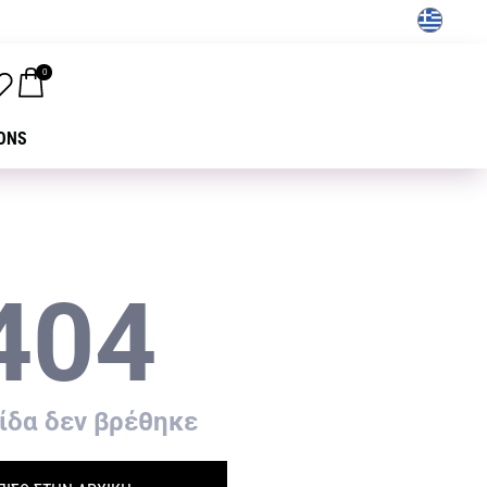
GR
0
ONS
404
ίδα δεν βρέθηκε