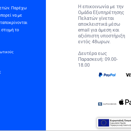
Η επικοινωνία με την
 ετών. Παρέχω
Ομάδα Εξυπηρέτησης
μπορεί να με
Πελατών γίνεται
νταποκρίνονται
αποκλειστικά μέσω
email για άμεση και
 στιγμή το
αξιόπιστη υποστήριξη
εντός 48ωρων.
τωτικούς
Δευτέρα εως
Παρασκευή: 09.00-
18.00
ς