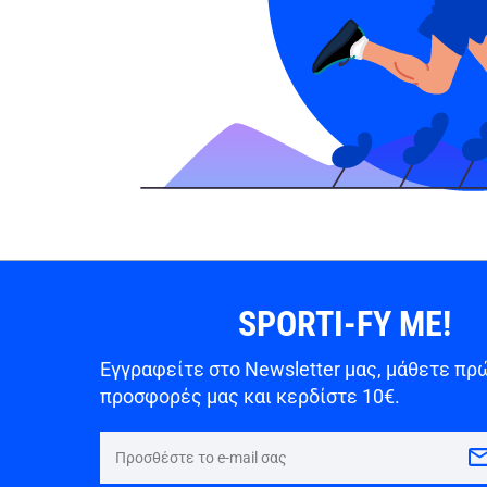
SPORTI-FY ME!
Εγγραφείτε στο Newsletter μας, μάθετε πρώ
προσφορές μας και κερδίστε 10€.