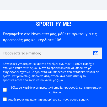
SPORTI-FY ME!
Εγγραφείτε στο Newsletter μας, μάθετε πρώτοι για τις
προσφορές μας και κερδίστε 10€.
Κάνοντας Εγγραφή επιβεβαιώνω ότι είμαι άνω των 18 ετών. Παρέχω
στοιχεία επικοινωνίας μου ώστε το sportistas.com να μπορεί να με
πληροφορεί σχετικά με προϊόντα και υπηρεσίες που ανταποκρίνονται σε
εμένα. Γνωρίζω πως μπορώ να σταματήσω ανά πάσα στιγμή το
sportistas.com από το να επικοινωνεί μαζί μου.
Θέλω να λαμβάνω ενημερωτικά emails, προσφορές και εκπτωτικούς
κωδικούς.
Αποδέχομαι την πολιτική απορρήτου και τους όρους χρήσης