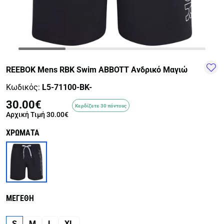
TRAIL-
WALKING
TRAINING-
WATER
HIKING
GYM
SPORTS
REEBOK Mens RBK Swim ABBOTT Ανδρικό Μαγιώ
Κωδικός:
L5-71100-BK-
30.00€
Κερδίζετε 30 πόντους
Αρχική Τιμή
30.00€
ΧΡΩΜΑΤΑ
ΜΕΓΕΘΗ
S
M
L
XL