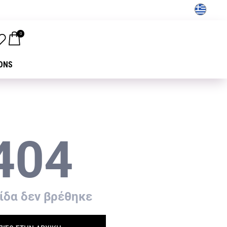
GR
0
ONS
404
ίδα δεν βρέθηκε