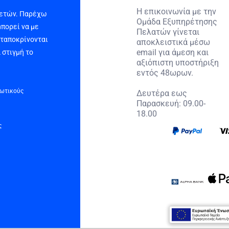
Η επικοινωνία με την
 ετών. Παρέχω
Ομάδα Εξυπηρέτησης
μπορεί να με
Πελατών γίνεται
νταποκρίνονται
αποκλειστικά μέσω
email για άμεση και
 στιγμή το
αξιόπιστη υποστήριξη
εντός 48ωρων.
τωτικούς
Δευτέρα εως
Παρασκευή: 09.00-
18.00
ς