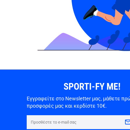
SPORTI-FY ME!
Εγγραφείτε στο Newsletter μας, μάθετε πρώ
προσφορές μας και κερδίστε 10€.