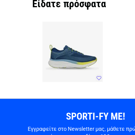
Είδατε πρόσφατα
SPORTI-FY ME!
Εγγραφείτε στο Newsletter μας, μάθετε πρώ