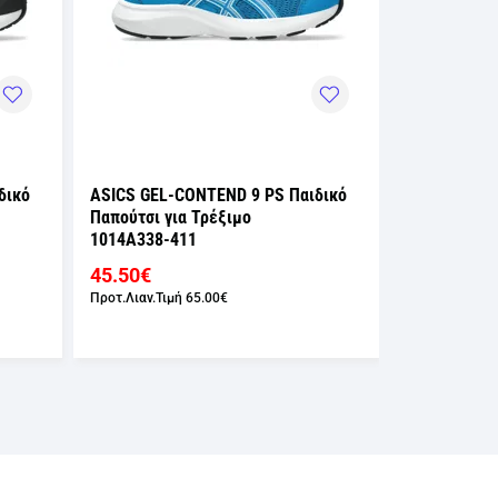
45.50€
Προτ.Λιαν.Τιμή
65.00€
δικό