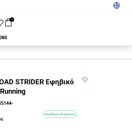
GR
0
ONS
OAD STRIDER Εφηβικό
Running
45144-
Κερδίζετε 45 πόντους
0€