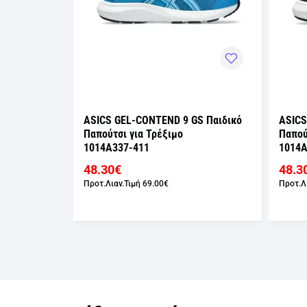
S Παιδικό
ASICS GEL-CONTEND 9 GS Παιδικό
ASICS
Παπούτσι για Τρέξιμο
Παπού
1014A337-010
1014A
48.30€
45.5
Προτ.Λιαν.Τιμή
69.00€
Προτ.Λ