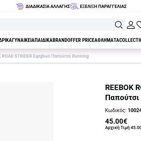
ΔΙΑΔΙΚΑΣΙΑ ΑΛΛΑΓΗΣ
ΕΞΕΛΙΞΗ ΠΑΡΑΓΓΕΛΙΑΣ
ΔΡΙΚΑ
ΓΥΝΑΙΚΕΙΑ
ΠΑΙΔΙΚΑ
BRAND
OFFER PRICE
ΑΘΛΗΜΑΤΑ
COLLECTI
 ROAD STRIDER Εφηβικό Παπούτσι Running
REEBOK R
Παπούτσι 
Κωδικός:
1002
45.00€
Αρχική Τιμή
45.0