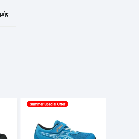
ωμής
Summer Special Offer
ASICS GEL-CONTEND 9 PS Παιδικό
Παπούτσι για Τρέξιμο
1014A338-010