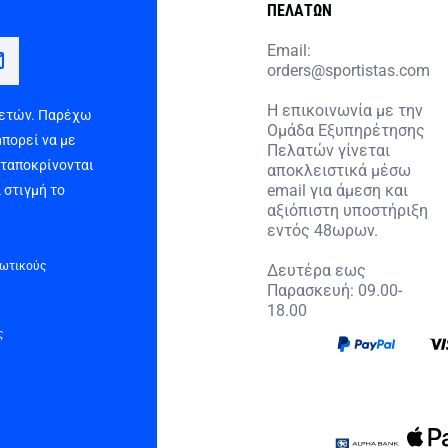
ΠΕΛΑΤΩΝ
Email:
orders@sportistas.com
Η επικοινωνία με την
 ετών. Παρέχω
Ομάδα Εξυπηρέτησης
μπορεί να με
Πελατών γίνεται
νταποκρίνονται
αποκλειστικά μέσω
email για άμεση και
 στιγμή το
αξιόπιστη υποστήριξη
εντός 48ωρων.
τωτικούς
Δευτέρα εως
Παρασκευή: 09.00-
18.00
ς