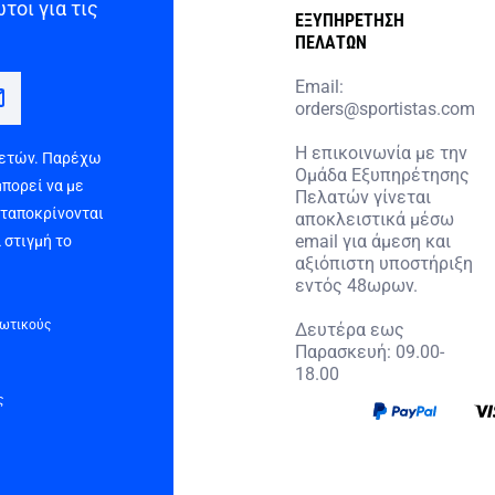
τοι για τις
ΕΞΥΠΗΡΕΤΗΣΗ
ΠΕΛΑΤΩΝ
Email:
orders@sportistas.com
Η επικοινωνία με την
 ετών. Παρέχω
Ομάδα Εξυπηρέτησης
μπορεί να με
Πελατών γίνεται
νταποκρίνονται
αποκλειστικά μέσω
email για άμεση και
 στιγμή το
αξιόπιστη υποστήριξη
εντός 48ωρων.
τωτικούς
Δευτέρα εως
Παρασκευή: 09.00-
18.00
ς