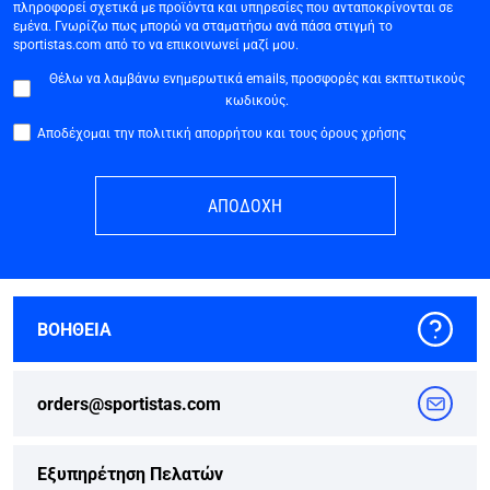
πληροφορεί σχετικά με προϊόντα και υπηρεσίες που ανταποκρίνονται σε
εμένα. Γνωρίζω πως μπορώ να σταματήσω ανά πάσα στιγμή το
sportistas.com από το να επικοινωνεί μαζί μου.
Θέλω να λαμβάνω ενημερωτικά emails, προσφορές και εκπτωτικούς
κωδικούς.
Αποδέχομαι την πολιτική απορρήτου και τους όρους χρήσης
ΑΠΟΔΟΧΗ
ΒΟΗΘΕΙΑ
orders@sportistas.com
Εξυπηρέτηση Πελατών