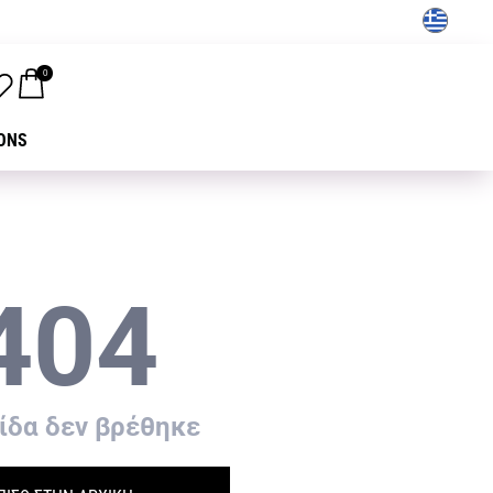
GR
0
ONS
404
ίδα δεν βρέθηκε