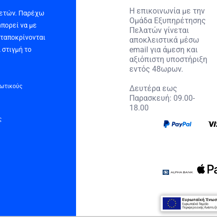
Η επικοινωνία με την
 ετών. Παρέχω
Ομάδα Εξυπηρέτησης
μπορεί να με
Πελατών γίνεται
νταποκρίνονται
αποκλειστικά μέσω
email για άμεση και
 στιγμή το
αξιόπιστη υποστήριξη
εντός 48ωρων.
τωτικούς
Δευτέρα εως
Παρασκευή: 09.00-
18.00
ς