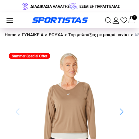
ΔΙΑΔΙΚΑΣΙΑ ΑΛΛΑΓΗΣ
ΕΞΕΛΙΞΗ ΠΑΡΑΓΓΕΛΙΑΣ
0
Home
ΓΥΝΑΙΚΕΙΑ
ΡΟΥΧΑ
Top μπλούζες με μακρύ μανίκι
AS
Summer Special Offer