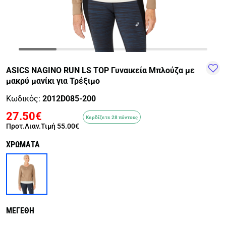
TRAIL-
WALKING
TRAINING-
WATER
HIKING
GYM
SPORTS
ASICS NAGINO RUN LS TOP Γυναικεία Μπλούζα με
μακρύ μανίκι για Τρέξιμο
Κωδικός:
2012D085-200
27.50€
Κερδίζετε 28 πόντους
Προτ.Λιαν.Τιμή
55.00€
ΧΡΩΜΑΤΑ
ΜΕΓΕΘΗ