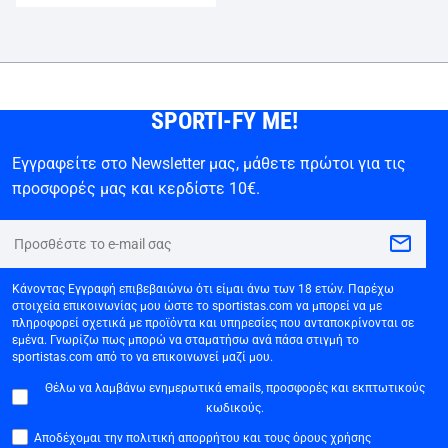
SPORTI-FY ME!
Εγγραφείτε στο Newsletter μας, μάθετε πρώτοι για τις
προσφορές μας και κερδίστε 10€.
Κάνοντας Εγγραφή επιβεβαιώνω ότι είμαι άνω των 18 ετών. Παρέχω
στοιχεία επικοινωνίας μου ώστε το sportistas.com να μπορεί να με
πληροφορεί σχετικά με προϊόντα και υπηρεσίες που ανταποκρίνονται σε
εμένα. Γνωρίζω πως μπορώ να σταματήσω ανά πάσα στιγμή το
sportistas.com από το να επικοινωνεί μαζί μου.
Θέλω να λαμβάνω ενημερωτικά emails, προσφορές και εκπτωτικούς
κωδικούς.
Αποδέχομαι την πολιτική απορρήτου και τους όρους χρήσης