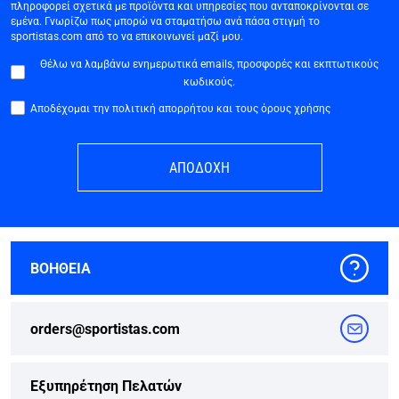
πληροφορεί σχετικά με προϊόντα και υπηρεσίες που ανταποκρίνονται σε
εμένα. Γνωρίζω πως μπορώ να σταματήσω ανά πάσα στιγμή το
sportistas.com από το να επικοινωνεί μαζί μου.
Θέλω να λαμβάνω ενημερωτικά emails, προσφορές και εκπτωτικούς
κωδικούς.
Αποδέχομαι την πολιτική απορρήτου και τους όρους χρήσης
ΑΠΟΔΟΧΗ
ΒΟΗΘΕΙΑ
orders@sportistas.com
Εξυπηρέτηση Πελατών