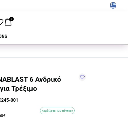
GR
0
ONS
NABLAST 6 Ανδρικό
για Τρέξιμο
C245-001
Κερδίζετε 130 πόντους
00€