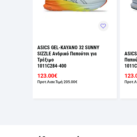
ASICS GEL-KAYANO 32 SUNNY
PLATINUM
SIZZLE Ανδρικό Παπούτσι για
ASICS
ρέξιμο
Τρέξιμο
Παπού
1011C284-400
1011C
123.00€
123.
Προτ.Λιαν.Τιμή
205.00€
Προτ.Λ