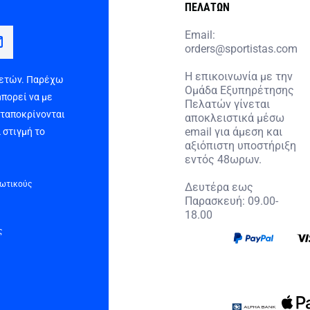
ΠΕΛΑΤΩΝ
Email:
orders@sportistas.com
Η επικοινωνία με την
 ετών. Παρέχω
Ομάδα Εξυπηρέτησης
μπορεί να με
Πελατών γίνεται
νταποκρίνονται
αποκλειστικά μέσω
email για άμεση και
 στιγμή το
αξιόπιστη υποστήριξη
εντός 48ωρων.
τωτικούς
Δευτέρα εως
Παρασκευή: 09.00-
18.00
ς