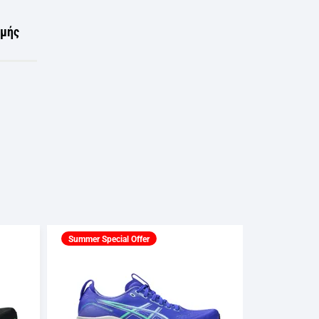
ωμής
Summer Special Offer
Summer Spec