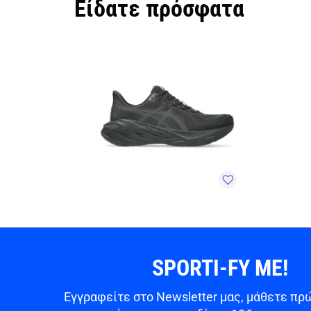
Είδατε πρόσφατα
SPORTI-FY ME!
Εγγραφείτε στο Newsletter μας, μάθετε πρώ