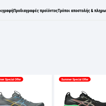
ριγραφή
Προδιαγραφές προϊόντος
Τρόποι αποστολής & πληρ
er Special Offer
Summer Special Offer