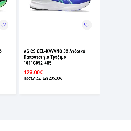
ό
ASICS GEL-KAYANO 32 Ανδρικό
ASICS GEL-
Παπούτσι για Τρέξιμο
Παπούτσι γι
1011C052-405
1011C052-4
123.00€
123.00€
Προτ.Λιαν.Τιμή
205.00€
Προτ.Λιαν.Τιμ