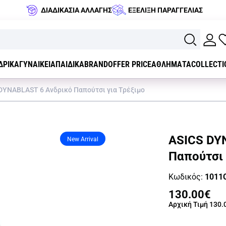
ΔΙΑΔΙΚΑΣΙΑ ΑΛΛΑΓΗΣ
ΕΞΕΛΙΞΗ ΠΑΡΑΓΓΕΛΙΑΣ
ΔΡΙΚΑ
ΓΥΝΑΙΚΕΙΑ
ΠΑΙΔΙΚΑ
BRAND
OFFER PRICE
ΑΘΛΗΜΑΤΑ
COLLECTI
DYNABLAST 6 Ανδρικό Παπούτσι για Τρέξιμο
ASICS DY
New Arrival
Παπούτσι 
Κωδικός:
1011
130.00€
Αρχική Τιμή
130.