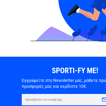
SPORTI-FY ME!
Εγγραφείτε στο Newsletter μας, μάθετε πρώ
προσφορές μας και κερδίστε 10€.