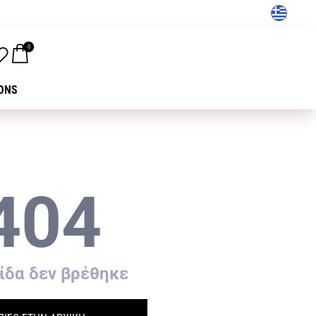
GR
0
ONS
404
ίδα δεν βρέθηκε