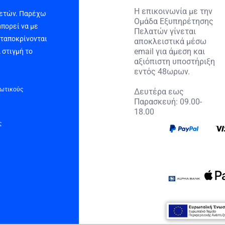
Η επικοινωνία με την
 ετών. Παρέχω
Ομάδα Εξυπηρέτησης
μπορεί να με
Πελατών γίνεται
νταποκρίνονται
αποκλειστικά μέσω
email για άμεση και
 στιγμή το
αξιόπιστη υποστήριξη
εντός 48ωρων.
τωτικούς
Δευτέρα εως
Παρασκευή: 09.00-
18.00
ς