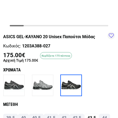
TRAIL-
WALKING
TRAINING-
WATER
HIKING
GYM
SPORTS
ASICS GEL-KAYANO 20 Unisex Παπούτσι Μόδας
Κωδικός:
1203A388-027
175.00€
Κερδίζετε 175 πόντους
Αρχική Τιμή
175.00€
ΧΡΩΜΑΤΑ
ΜΕΓΕΘΗ
39.5
40
40.5
41.5
42
42.5
43.5
44