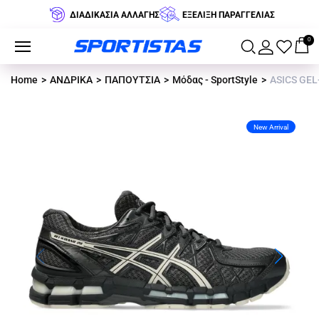
ΔΙΑΔΙΚΑΣΙΑ ΑΛΛΑΓΗΣ
ΕΞΕΛΙΞΗ ΠΑΡΑΓΓΕΛΙΑΣ
0
Home
ΑΝΔΡΙΚΑ
ΠΑΠΟΥΤΣΙΑ
Μόδας - SportStyle
ASICS GEL
New Arrival