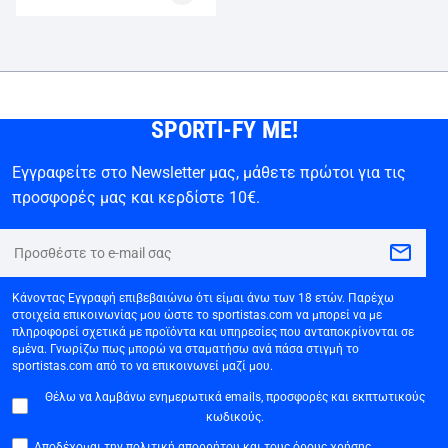
SPORTI-FY ME!
Εγγραφείτε στο Newsletter μας, μάθετε πρώτοι για τις
προσφορές μας και κερδίστε 10€.
Κάνοντας Εγγραφή επιβεβαιώνω ότι είμαι άνω των 18 ετών. Παρέχω
στοιχεία επικοινωνίας μου ώστε το sportistas.com να μπορεί να με
πληροφορεί σχετικά με προϊόντα και υπηρεσίες που ανταποκρίνονται σε
εμένα. Γνωρίζω πως μπορώ να σταματήσω ανά πάσα στιγμή το
sportistas.com από το να επικοινωνεί μαζί μου.
Θέλω να λαμβάνω ενημερωτικά emails, προσφορές και εκπτωτικούς
κωδικούς.
Αποδέχομαι την πολιτική απορρήτου και τους όρους χρήσης