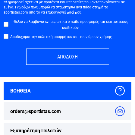
πληροφορεί σχετικά με προϊόντα και υπηρεσίες που ανταποκρίνονται σε
εμένα. Γνωρίζω πως μπορώ να σταματήσω ανά πάσα στιγμή το
sportistas.com από το να επικοινωνεί μαζί μου.
Θέλω να λαμβάνω ενημερωτικά emails, προσφορές και εκπτωτικούς
κωδικούς.
Αποδέχομαι την πολιτική απορρήτου και τους όρους χρήσης
ΑΠΟΔΟΧΗ
ΒΟΗΘΕΙΑ
orders@sportistas.com
Εξυπηρέτηση Πελατών