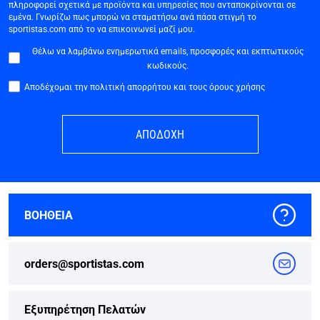
πληροφορεί σχετικά με προϊόντα και υπηρεσίες που ανταποκρίνονται σε
εμένα. Γνωρίζω πως μπορώ να σταματήσω ανά πάσα στιγμή το
sportistas.com από το να επικοινωνεί μαζί μου.
Θέλω να λαμβάνω ενημερωτικά emails, προσφορές και εκπτωτικούς
κωδικούς.
Αποδέχομαι την πολιτική απορρήτου και τους όρους χρήσης
ΑΠΟΔΟΧΗ
ΒΟΗΘΕΙΑ
orders@sportistas.com
Εξυπηρέτηση Πελατών