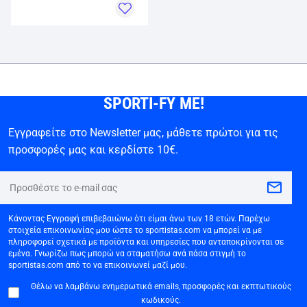
SPORTI-FY ME!
Εγγραφείτε στο Newsletter μας, μάθετε πρώτοι για τις
προσφορές μας και κερδίστε 10€.
Κάνοντας Εγγραφή επιβεβαιώνω ότι είμαι άνω των 18 ετών. Παρέχω
στοιχεία επικοινωνίας μου ώστε το sportistas.com να μπορεί να με
πληροφορεί σχετικά με προϊόντα και υπηρεσίες που ανταποκρίνονται σε
εμένα. Γνωρίζω πως μπορώ να σταματήσω ανά πάσα στιγμή το
sportistas.com από το να επικοινωνεί μαζί μου.
Θέλω να λαμβάνω ενημερωτικά emails, προσφορές και εκπτωτικούς
κωδικούς.