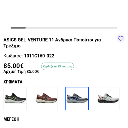
TRAIL-
WALKING
TRAINING-
WATER
HIKING
GYM
SPORTS
ASICS GEL-VENTURE 11 Ανδρικό Παπούτσι για
Τρέξιμο
Κωδικός:
1011C160-022
85.00€
Κερδίζετε 85 πόντους
Αρχική Τιμή
85.00€
ΧΡΩΜΑΤΑ
ΜΕΓΕΘΗ