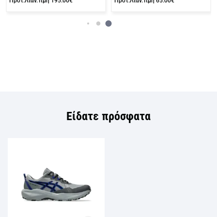
Προτ.Λιαν.Τιμή
195.00€
Προτ.Λιαν.Τιμή
65.00€
Είδατε πρόσφατα