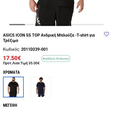
TRAIL-
WALKING
TRAINING-
WATER
HIKING
GYM
SPORTS
ASICS ICON SS TOP Ανδρική Μπλούζα -T-shirt για
Τρέξιμο
Κωδικός:
2011D239-001
17.50€
Κερδίζετε 18 πόντους
Προτ.Λιαν.Τιμή
35.00€
ΧΡΩΜΑΤΑ
ΜΕΓΕΘΗ