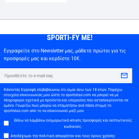
SPORTI-FY ME!
Εγγραφείτε στο Newsletter μας, μάθετε πρώτοι για τις
προσφορές μας και κερδίστε 10€.
Κάνοντας Εγγραφή επιβεβαιώνω ότι είμαι άνω των 18 ετών. Παρέχω
στοιχεία επικοινωνίας μου ώστε το sportistas.com να μπορεί να με
πληροφορεί σχετικά με προϊόντα και υπηρεσίες που ανταποκρίνονται σε
εμένα. Γνωρίζω πως μπορώ να σταματήσω ανά πάσα στιγμή το
sportistas.com από το να επικοινωνεί μαζί μου.
Θέλω να λαμβάνω ενημερωτικά emails, προσφορές και εκπτωτικούς
κωδικούς.
Αποδέχομαι την πολιτική απορρήτου και τους όρους χρήσης