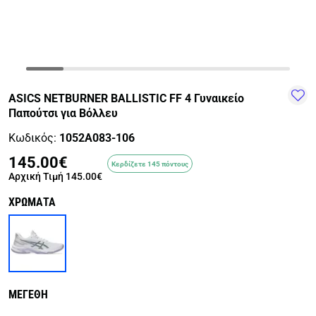
TRAIL-
WALKING
TRAINING-
WATER
HIKING
GYM
SPORTS
ASICS NETBURNER BALLISTIC FF 4 Γυναικείο
Παπούτσι για Βόλλευ
Κωδικός:
1052A083-106
145.00€
Κερδίζετε 145 πόντους
Αρχική Τιμή
145.00€
ΧΡΩΜΑΤΑ
ΜΕΓΕΘΗ