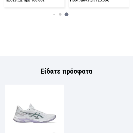
Προτ.Λιαν.Τιμή
160.00€
Προτ.Λιαν.Τιμή
125.00€
Είδατε πρόσφατα