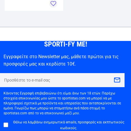
SPORTI-FY ME!
Εγγραφείτε στο Newsletter μας, μάθετε πρώτοι για τις
προσφορές μας και κερδίστε 10€.
Κάνοντας Εγγραφή επιβεβαιώνω ότι είμαι άνω των 18 ετών. Παρέχω
στοιχεία επικοινωνίας μου ώστε το sportistas.com να μπορεί να με
πληροφορεί σχετικά με προϊόντα και υπηρεσίες που ανταποκρίνονται σε
εμένα. Γνωρίζω πως μπορώ να σταματήσω ανά πάσα στιγμή το
sportistas.com από το να επικοινωνεί μαζί μου.
Θέλω να λαμβάνω ενημερωτικά emails, προσφορές και εκπτωτικούς
κωδικούς.