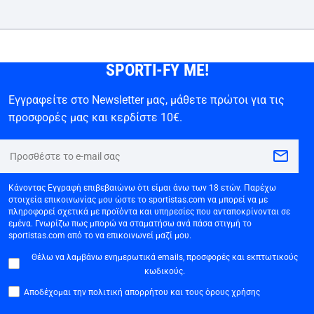
SPORTI-FY ME!
Εγγραφείτε στο Newsletter μας, μάθετε πρώτοι για τις
προσφορές μας και κερδίστε 10€.
Κάνοντας Εγγραφή επιβεβαιώνω ότι είμαι άνω των 18 ετών. Παρέχω
στοιχεία επικοινωνίας μου ώστε το sportistas.com να μπορεί να με
πληροφορεί σχετικά με προϊόντα και υπηρεσίες που ανταποκρίνονται σε
εμένα. Γνωρίζω πως μπορώ να σταματήσω ανά πάσα στιγμή το
sportistas.com από το να επικοινωνεί μαζί μου.
Θέλω να λαμβάνω ενημερωτικά emails, προσφορές και εκπτωτικούς
κωδικούς.
Αποδέχομαι την πολιτική απορρήτου και τους όρους χρήσης