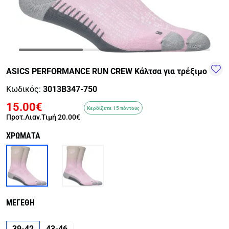
TRAIL-
WALKING
TRAINING-
WATER
HIKING
GYM
SPORTS
ASICS PERFORMANCE RUN CREW Κάλτσα για τρέξιμο
Κωδικός:
3013B347-750
15.00€
Κερδίζετε 15 πόντους
Προτ.Λιαν.Τιμή
20.00€
ΧΡΩΜΑΤΑ
ΜΕΓΕΘΗ
39-42
43-46