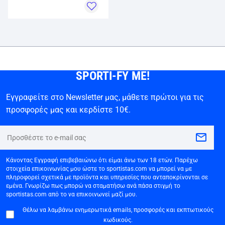
SPORTI-FY ME!
Εγγραφείτε στο Newsletter μας, μάθετε πρώτοι για τις
προσφορές μας και κερδίστε 10€.
Κάνοντας Εγγραφή επιβεβαιώνω ότι είμαι άνω των 18 ετών. Παρέχω
στοιχεία επικοινωνίας μου ώστε το sportistas.com να μπορεί να με
πληροφορεί σχετικά με προϊόντα και υπηρεσίες που ανταποκρίνονται σε
εμένα. Γνωρίζω πως μπορώ να σταματήσω ανά πάσα στιγμή το
sportistas.com από το να επικοινωνεί μαζί μου.
Θέλω να λαμβάνω ενημερωτικά emails, προσφορές και εκπτωτικούς
κωδικούς.