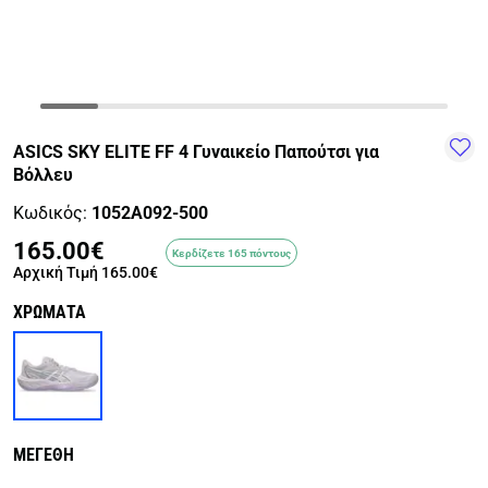
TRAIL-
WALKING
TRAINING-
WATER
HIKING
GYM
SPORTS
ASICS SKY ELITE FF 4 Γυναικείο Παπούτσι για
Βόλλευ
Κωδικός:
1052A092-500
165.00€
Κερδίζετε 165 πόντους
Αρχική Τιμή
165.00€
ΧΡΩΜΑΤΑ
ΜΕΓΕΘΗ