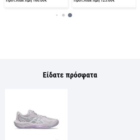
Προτ.Λιαν.Τιμή
160.00€
Προτ.Λιαν.Τιμή
125.00€
Είδατε πρόσφατα