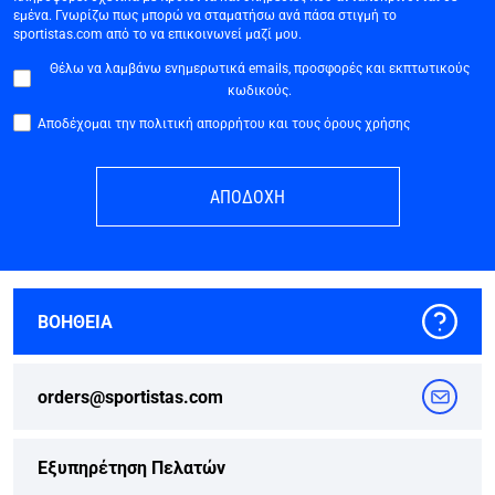
εμένα. Γνωρίζω πως μπορώ να σταματήσω ανά πάσα στιγμή το
sportistas.com από το να επικοινωνεί μαζί μου.
Θέλω να λαμβάνω ενημερωτικά emails, προσφορές και εκπτωτικούς
κωδικούς.
Αποδέχομαι την πολιτική απορρήτου και τους όρους χρήσης
ΑΠΟΔΟΧΗ
ΒΟΗΘΕΙΑ
orders@sportistas.com
Εξυπηρέτηση Πελατών