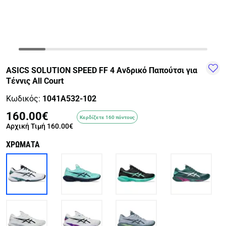
TRAIL-
WALKING
TRAINING-
WATER
HIKING
GYM
SPORTS
ASICS SOLUTION SPEED FF 4 Ανδρικό Παπούτσι για
Τέννις All Court
Κωδικός:
1041A532-102
160.00€
Κερδίζετε 160 πόντους
Αρχική Τιμή
160.00€
ΧΡΩΜΑΤΑ