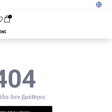
GR
0
ONS
404
ίδα δεν βρέθηκε