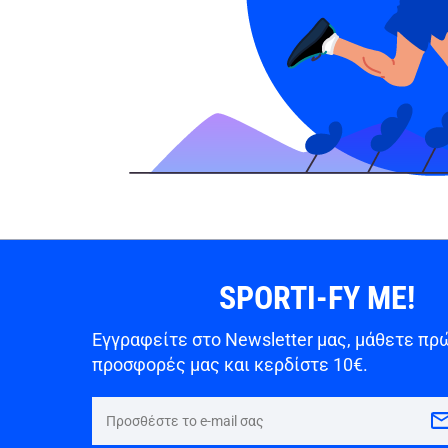
SPORTI-FY ME!
Εγγραφείτε στο Newsletter μας, μάθετε πρώ
προσφορές μας και κερδίστε 10€.