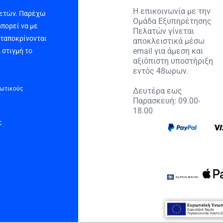
Η επικοινωνία με την
 ετών. Παρέχω
Ομάδα Εξυπηρέτησης
μπορεί να με
Πελατών γίνεται
νταποκρίνονται
αποκλειστικά μέσω
email για άμεση και
 στιγμή το
αξιόπιστη υποστήριξη
εντός 48ωρων.
τωτικούς
Δευτέρα εως
Παρασκευή: 09.00-
18.00
ς