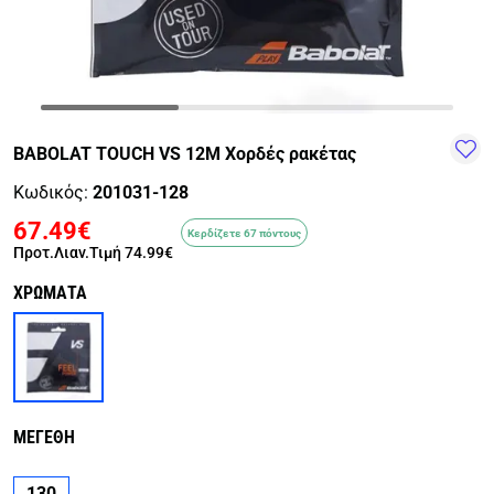
TRAIL-
WALKING
TRAINING-
WATER
HIKING
GYM
SPORTS
BABOLAT TOUCH VS 12M Χορδές ρακέτας
Κωδικός:
201031-128
67.49€
Κερδίζετε 67 πόντους
Προτ.Λιαν.Τιμή
74.99€
ΧΡΩΜΑΤΑ
ΜΕΓΕΘΗ
130