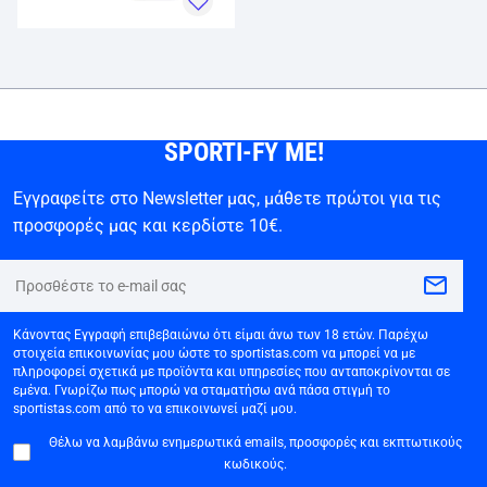
SPORTI-FY ME!
Εγγραφείτε στο Newsletter μας, μάθετε πρώτοι για τις
προσφορές μας και κερδίστε 10€.
Κάνοντας Εγγραφή επιβεβαιώνω ότι είμαι άνω των 18 ετών. Παρέχω
στοιχεία επικοινωνίας μου ώστε το sportistas.com να μπορεί να με
πληροφορεί σχετικά με προϊόντα και υπηρεσίες που ανταποκρίνονται σε
εμένα. Γνωρίζω πως μπορώ να σταματήσω ανά πάσα στιγμή το
sportistas.com από το να επικοινωνεί μαζί μου.
Θέλω να λαμβάνω ενημερωτικά emails, προσφορές και εκπτωτικούς
κωδικούς.