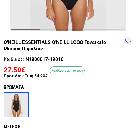
TRAIL-
WALKING
TRAINING-
WATER
HIKING
GYM
SPORTS
O'NEILL ESSENTIALS O'NEILL LOGO Γυναικείο
Μπικίνι Παραλίας
Κωδικός:
N1800017-19010
27.50€
Κερδίζετε 27 πόντους
Προτ.Λιαν.Τιμή
54.99€
ΧΡΩΜΑΤΑ
ΜΕΓΕΘΗ