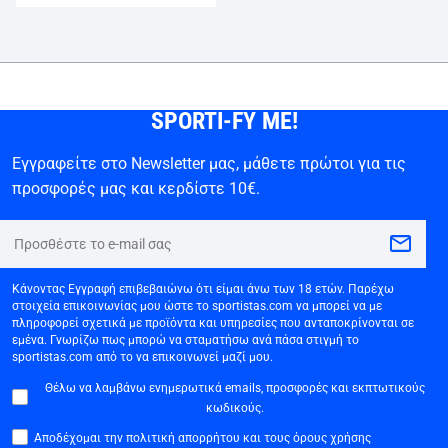
SPORTI-FY ME!
Εγγραφείτε στο Newsletter μας, μάθετε πρώτοι για τις
προσφορές μας και κερδίστε 10€.
Κάνοντας Εγγραφή επιβεβαιώνω ότι είμαι άνω των 18 ετών. Παρέχω
στοιχεία επικοινωνίας μου ώστε το sportistas.com να μπορεί να με
πληροφορεί σχετικά με προϊόντα και υπηρεσίες που ανταποκρίνονται σε
εμένα. Γνωρίζω πως μπορώ να σταματήσω ανά πάσα στιγμή το
sportistas.com από το να επικοινωνεί μαζί μου.
Θέλω να λαμβάνω ενημερωτικά emails, προσφορές και εκπτωτικούς
κωδικούς.
Αποδέχομαι την πολιτική απορρήτου και τους όρους χρήσης