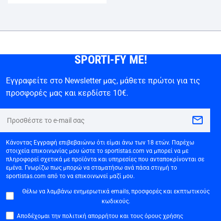
SPORTI-FY ME!
Εγγραφείτε στο Newsletter μας, μάθετε πρώτοι για τις
προσφορές μας και κερδίστε 10€.
Κάνοντας Εγγραφή επιβεβαιώνω ότι είμαι άνω των 18 ετών. Παρέχω
στοιχεία επικοινωνίας μου ώστε το sportistas.com να μπορεί να με
πληροφορεί σχετικά με προϊόντα και υπηρεσίες που ανταποκρίνονται σε
εμένα. Γνωρίζω πως μπορώ να σταματήσω ανά πάσα στιγμή το
sportistas.com από το να επικοινωνεί μαζί μου.
Θέλω να λαμβάνω ενημερωτικά emails, προσφορές και εκπτωτικούς
κωδικούς.
Αποδέχομαι την πολιτική απορρήτου και τους όρους χρήσης