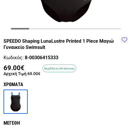
TRAIL-
WALKING
TRAINING-
WATER
HIKING
GYM
SPORTS
SPEEDO Shaping LunaLustre Printed 1 Piece Μαγιώ
Γυναικείο Swimsuit
Κωδικός:
8-00306415333
69.00€
Κερδίζετε 69 πόντους
Αρχική Τιμή
69.00€
ΧΡΩΜΑΤΑ
ΜΕΓΕΘΗ