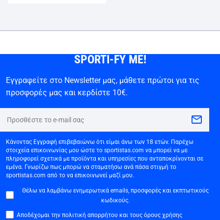
SPORTI-FY ME!
Εγγραφείτε στο Newsletter μας, μάθετε πρώτοι για τις
προσφορές μας και κερδίστε 10€.
Κάνοντας Εγγραφή επιβεβαιώνω ότι είμαι άνω των 18 ετών. Παρέχω
στοιχεία επικοινωνίας μου ώστε το sportistas.com να μπορεί να με
πληροφορεί σχετικά με προϊόντα και υπηρεσίες που ανταποκρίνονται σε
εμένα. Γνωρίζω πως μπορώ να σταματήσω ανά πάσα στιγμή το
sportistas.com από το να επικοινωνεί μαζί μου.
Θέλω να λαμβάνω ενημερωτικά emails, προσφορές και εκπτωτικούς
κωδικούς.
Αποδέχομαι την πολιτική απορρήτου και τους όρους χρήσης