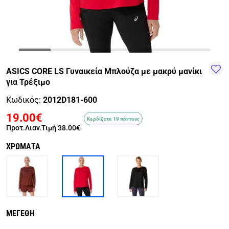
TRAIL-
WALKING
TRAINING-
WATER
HIKING
GYM
SPORTS
ASICS CORE LS Γυναικεία Μπλούζα με μακρύ μανίκι
για Τρέξιμο
Κωδικός:
2012D181-600
19.00€
Κερδίζετε 19 πόντους
Προτ.Λιαν.Τιμή
38.00€
ΧΡΩΜΑΤΑ
ΜΕΓΕΘΗ