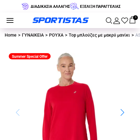
ΔΙΑΔΙΚΑΣΙΑ ΑΛΛΑΓΗΣ
ΕΞΕΛΙΞΗ ΠΑΡΑΓΓΕΛΙΑΣ
0
Home
ΓΥΝΑΙΚΕΙΑ
ΡΟΥΧΑ
Top μπλούζες με μακρύ μανίκι
AS
Summer Special Offer