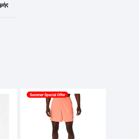
ωμής
Summer Special Offer
Summer Spec