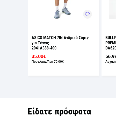
κό Σόρτς
ASICS MATCH 7IN Ανδρικό Σόρτς
BULL
για Τέννις
PREMI
2041A388-400
DA620
35.00€
56.9
Προτ.Λιαν.Τιμή
70.00€
Αρχική
Είδατε πρόσφατα