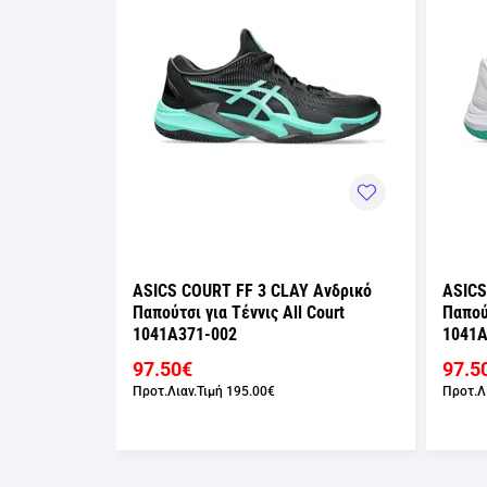
 Ανδρικό
ASICS COURT FF 3 CLAY Ανδρικό
ASICS
Court
Παπούτσι για Τέννις All Court
Παπούτ
1041A371-002
1041A
97.50€
97.5
Προτ.Λιαν.Τιμή
195.00€
Προτ.Λ