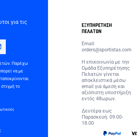
τοι για τις
ΕΞΥΠΗΡΕΤΗΣΗ
ΠΕΛΑΤΩΝ
Email:
orders@sportistas.com
Η επικοινωνία με την
 ετών. Παρέχω
Ομάδα Εξυπηρέτησης
μπορεί να με
Πελατών γίνεται
νταποκρίνονται
αποκλειστικά μέσω
email για άμεση και
 στιγμή το
αξιόπιστη υποστήριξη
εντός 48ωρων.
τωτικούς
Δευτέρα εως
Παρασκευή: 09.00-
18.00
ς