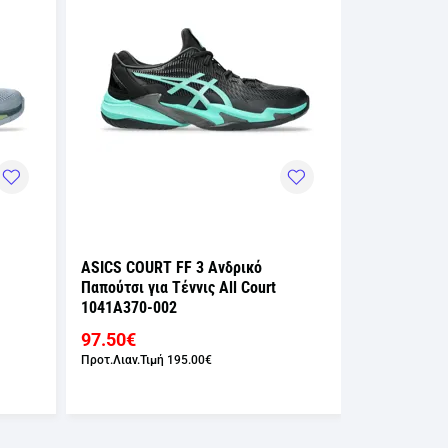
ASICS COURT FF 3 Ανδρικό
ASICS COUR
Παπούτσι για Τέννις All Court
Παπούτσι για
1041A370-002
1041A483-0
97.50€
32.50€
Προτ.Λιαν.Τιμή
195.00€
Προτ.Λιαν.Τιμ