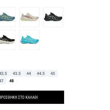
42.5
43.5
44
44.5
45
47
48
ΠΡΟΣΘΗΚΗ ΣΤΟ ΚΑΛΑΘΙ