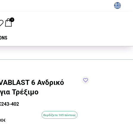
GR
0
ONS
VABLAST 6 Ανδρικό
για Τρέξιμο
C243-402
Κερδίζετε 165 πόντους
00€