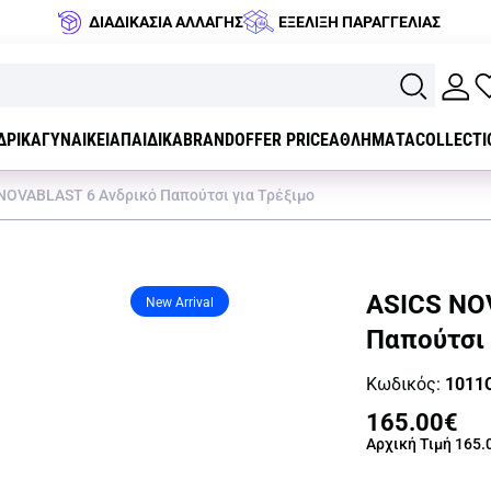
ΔΙΑΔΙΚΑΣΙΑ ΑΛΛΑΓΗΣ
ΕΞΕΛΙΞΗ ΠΑΡΑΓΓΕΛΙΑΣ
ΔΡΙΚΑ
ΓΥΝΑΙΚΕΙΑ
ΠΑΙΔΙΚΑ
BRAND
OFFER PRICE
ΑΘΛΗΜΑΤΑ
COLLECTI
NOVABLAST 6 Ανδρικό Παπούτσι για Τρέξιμο
ASICS NO
New Arrival
Παπούτσι 
Κωδικός:
1011
165.00€
Αρχική Τιμή
165.