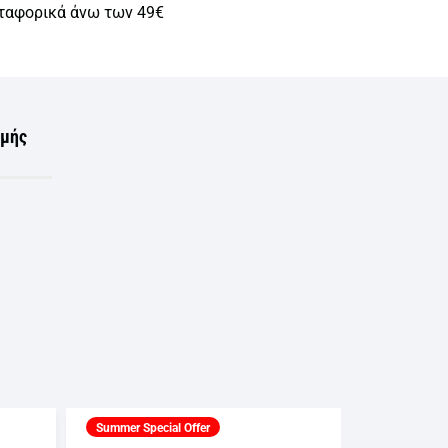
ταφορικά άνω των 49€
ωμής
Summer Special Offer
Summer Spec