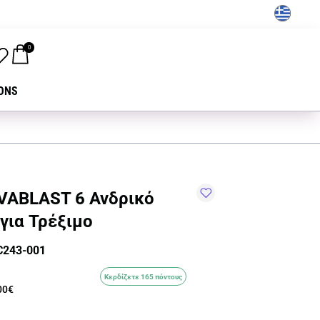
GR
0
ONS
VABLAST 6 Ανδρικό
για Τρέξιμο
C243-001
Κερδίζετε 165 πόντους
00€