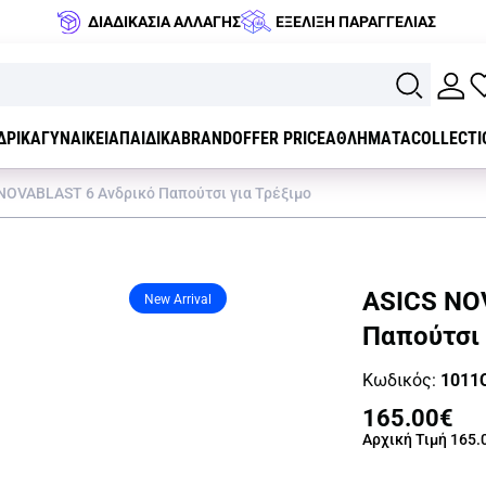
ΔΙΑΔΙΚΑΣΙΑ ΑΛΛΑΓΗΣ
ΕΞΕΛΙΞΗ ΠΑΡΑΓΓΕΛΙΑΣ
ΔΡΙΚΑ
ΓΥΝΑΙΚΕΙΑ
ΠΑΙΔΙΚΑ
BRAND
OFFER PRICE
ΑΘΛΗΜΑΤΑ
COLLECTI
NOVABLAST 6 Ανδρικό Παπούτσι για Τρέξιμο
ASICS NO
New Arrival
Παπούτσι 
Κωδικός:
1011
165.00€
Αρχική Τιμή
165.