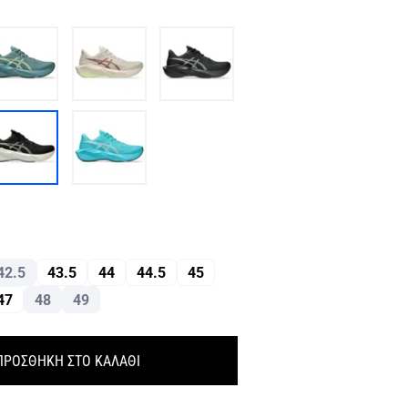
42.5
43.5
44
44.5
45
47
48
49
ΠΡΟΣΘΗΚΗ ΣΤΟ ΚΑΛΑΘΙ