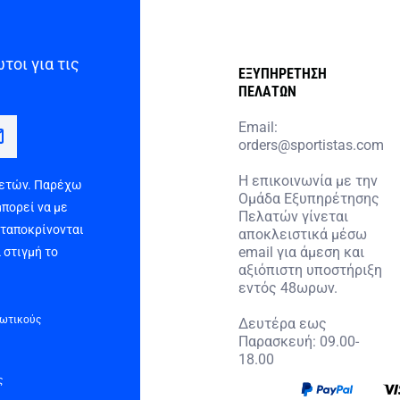
τοι για τις
ΕΞΥΠΗΡΕΤΗΣΗ
ΠΕΛΑΤΩΝ
Email:
orders@sportistas.com
Η επικοινωνία με την
 ετών. Παρέχω
Ομάδα Εξυπηρέτησης
μπορεί να με
Πελατών γίνεται
νταποκρίνονται
αποκλειστικά μέσω
email για άμεση και
 στιγμή το
αξιόπιστη υποστήριξη
εντός 48ωρων.
τωτικούς
Δευτέρα εως
Παρασκευή: 09.00-
18.00
ς