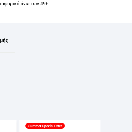
ταφορικά άνω των 49€
ωμής
Summer Special Offer
Summer Spec