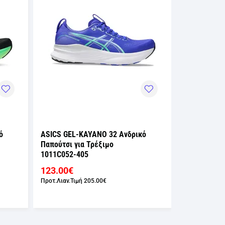
ό
ASICS GEL-KAYANO 32 Ανδρικό
ASICS GEL-
Παπούτσι για Τρέξιμο
Παπούτσι γι
1011C052-405
1011C052-4
123.00€
123.00€
Προτ.Λιαν.Τιμή
205.00€
Προτ.Λιαν.Τιμ