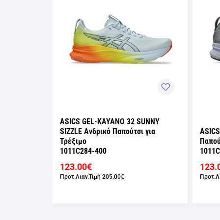
ASICS GEL-KAYANO 32 SUNNY
PLATINUM
SIZZLE Ανδρικό Παπούτσι για
ASICS
ρέξιμο
Τρέξιμο
Παπού
1011C284-400
1011C
123.00€
123.
Προτ.Λιαν.Τιμή
205.00€
Προτ.Λ